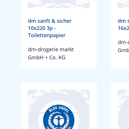
dm sanft & sicher
dm s
10x220 3p -
16x2
Toilettenpapier
dm-d
dm-drogerie markt
Gmb
GmbH + Co. KG