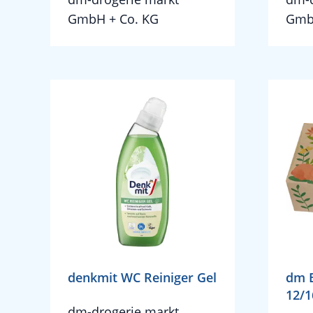
GmbH + Co. KG
Gmb
denkmit WC Reiniger Gel
dm 
12/1
dm-drogerie markt