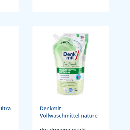
ultra
Denkmit
Vollwaschmittel nature
dm-drogerie markt