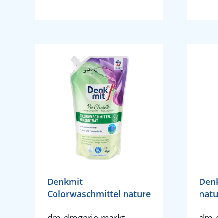
Denkmit
Denk
Colorwaschmittel nature
natu
dm-drogerie markt
dm-d