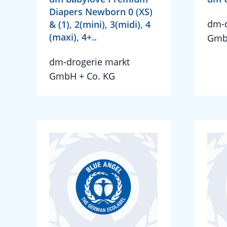
Diapers Newborn 0 (XS)
dm-d
& (1), 2(mini), 3(midi), 4
(maxi), 4+..
Gmb
dm-drogerie markt
GmbH + Co. KG