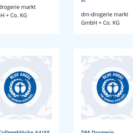
rogerie markt
dm-drogerie markt
H + Co. KG
GmbH + Co. KG
ollegeblöcke A4/A5
DM Drogerie