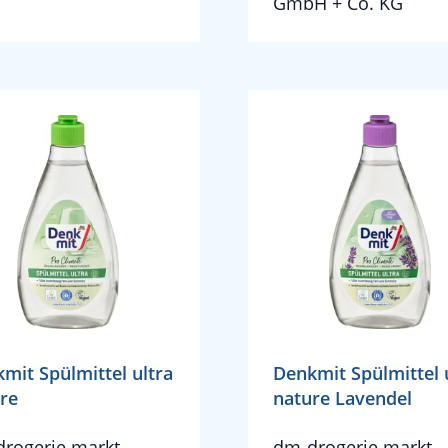
GmbH + Co. KG
mit Spülmittel ultra
Denkmit Spülmittel 
re
nature Lavendel
rogerie markt
dm-drogerie markt