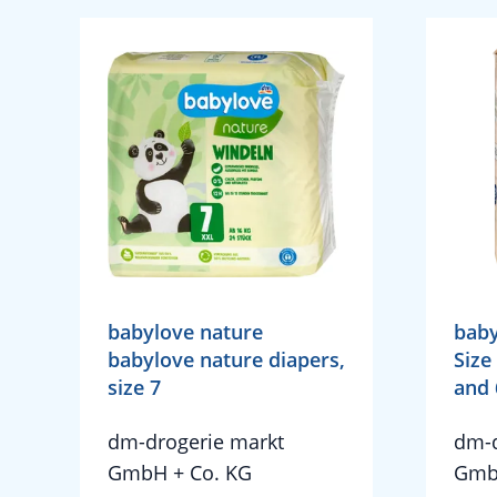
babylove nature
baby
babylove nature diapers,
Size
size 7
and 
dm-drogerie markt
dm-d
GmbH + Co. KG
Gmb