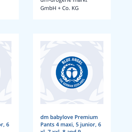
GmbH + Co. KG
dm babylove Premium
r, 6
Pants 4 maxi, 5 junior, 6
xl, 7 xxl, 8 and 9