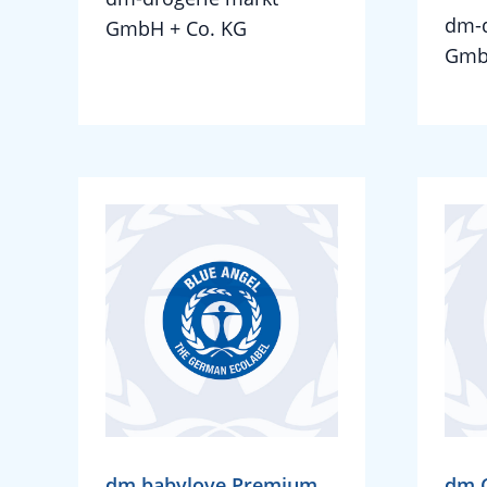
dm-d
GmbH + Co. KG
Gmb
dm babylove Premium
dm C