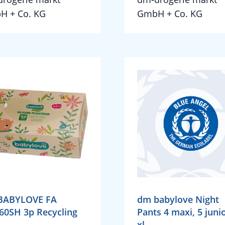
H + Co. KG
GmbH + Co. KG
BABYLOVE FA
dm babylove Night
60SH 3p Recycling
Pants 4 maxi, 5 junio
xl