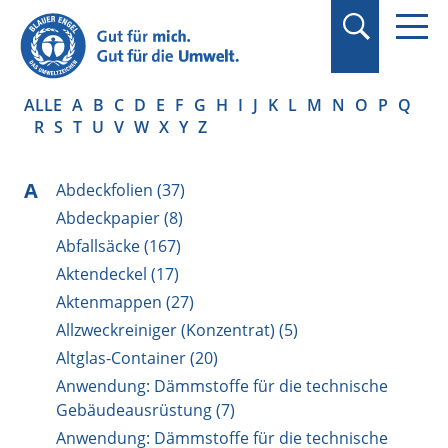
Suchbegriff in
Anführungszeichen
setzen.
ALLE
A
B
C
D
E
F
G
H
I
J
K
L
M
N
O
P
Q
R
S
T
U
V
W
X
Y
Z
A
Abdeckfolien (37)
Abdeckpapier (8)
Abfallsäcke (167)
Aktendeckel (17)
Aktenmappen (27)
Allzweckreiniger (Konzentrat) (5)
Altglas-Container (20)
Anwendung: Dämmstoffe für die technische
Gebäudeausrüstung (7)
Anwendung: Dämmstoffe für die technische