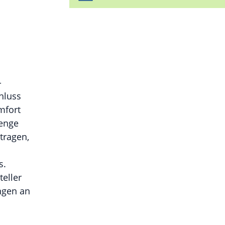
-
hluss
mfort
renge
tragen,
s.
teller
ngen an