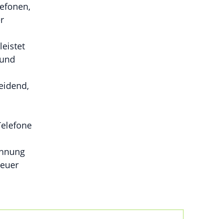
efonen,
r
eistet
 und
eidend,
Telefone
chnung
neuer