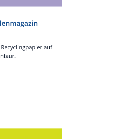
ndenmagazin
 Recyclingpapier auf
entaur.