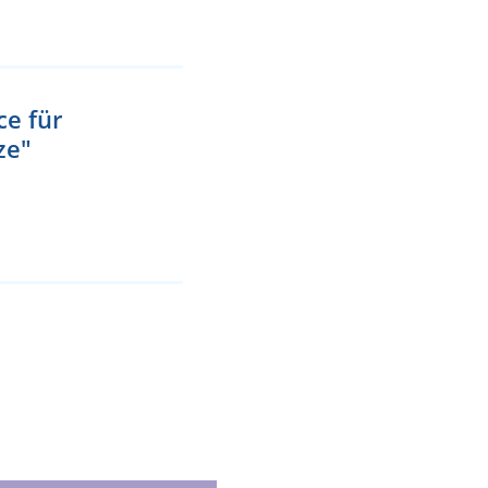
e für
ze"