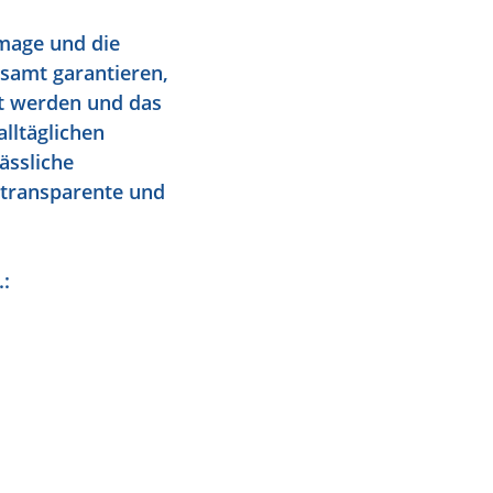
mage und die
amt garantieren,
et werden und das
lltäglichen
ässliche
, transparente und
.: