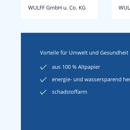
WULFF GmbH u. Co. KG
WUL
Vorteile für Umwelt und Gesundheit
aus 100 % Altpapier
energie- und wassersparend her
schadstoffarm