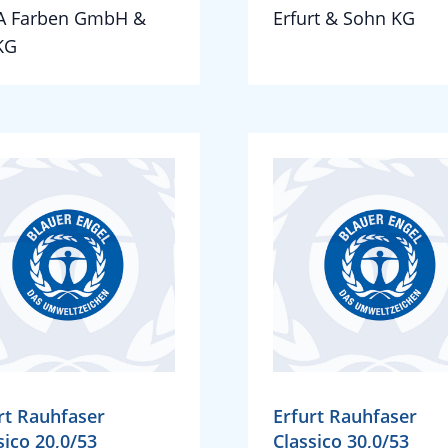
A Farben GmbH &
Erfurt & Sohn KG
KG
rt Rauhfaser
Erfurt Rauhfaser
sico 20,0/53
Classico 30,0/53