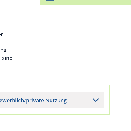
er
ung
 sind
ewerblich/private Nutzung