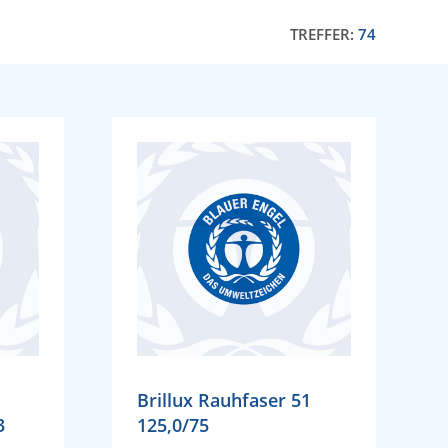
TREFFER:
74
Brillux Rauhfaser 51
3
125,0/75