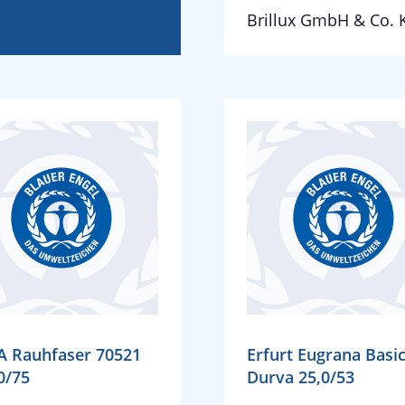
Brillux GmbH & Co. 
A Rauhfaser 70521
Erfurt Eugrana Basi
0/75
Durva 25,0/53