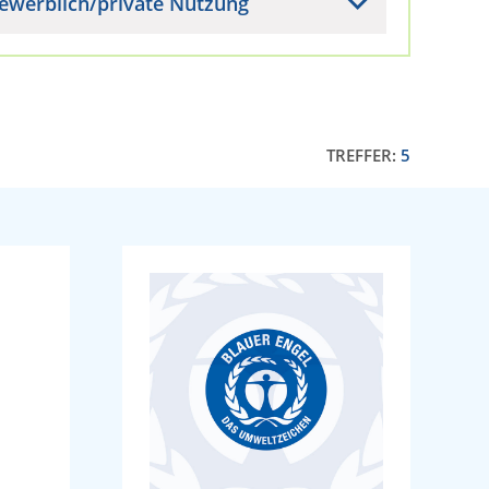
ewerblich/private Nutzung
TREFFER:
5