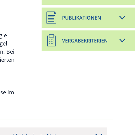
PUBLIKATIONEN
gie
VERGABEKRITERIEN
gel
n. Bei
ierten
ese im