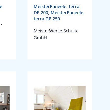
le
MeisterPaneele. terra
DP 200, MeisterPaneele.
terra DP 250
e
MeisterWerke Schulte
GmbH