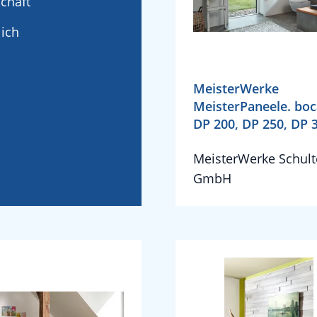
schaft
ich
MeisterWerke
MeisterPaneele. bo
DP 200, DP 250, DP 
MeisterWerke Schult
GmbH