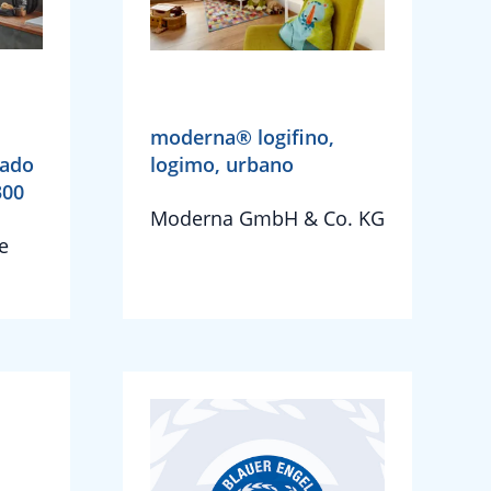
moderna® logifino,
cado
logimo, urbano
300
Moderna GmbH & Co. KG
e