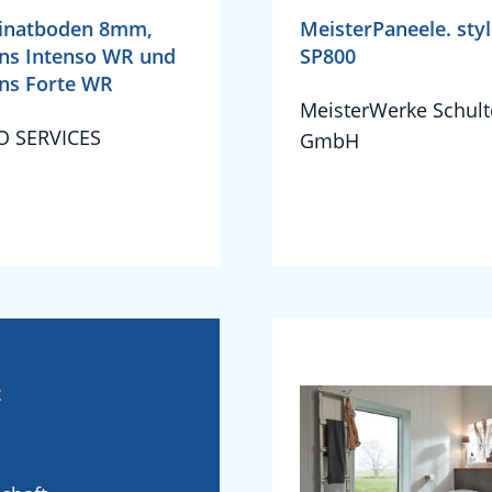
inatboden 8mm,
MeisterPaneele. sty
ns Intenso WR und
SP800
ns Forte WR
MeisterWerke Schult
O SERVICES
GmbH
t