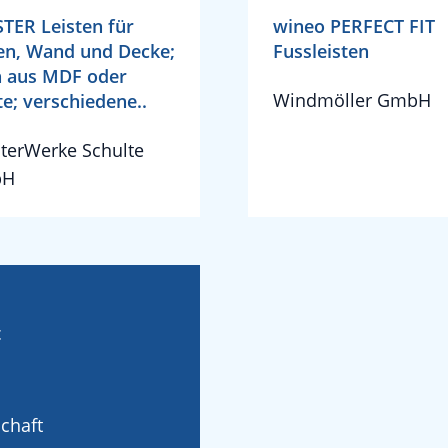
TER Leisten für
wineo PERFECT FIT
n, Wand und Decke;
Fussleisten
n aus MDF oder
Windmöller GmbH
te; verschiedene..
terWerke Schulte
bH
t
schaft