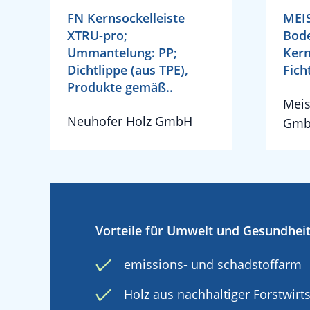
FN Kernsockelleiste
MEIS
XTRU-pro;
Bode
Ummantelung: PP;
Ker
Dichtlippe (aus TPE),
Fich
Produkte gemäß..
Meis
Neuhofer Holz GmbH
Gm
Vorteile für Umwelt und Gesundhei
emissions- und schadstoffarm
Holz aus nachhaltiger Forstwirt