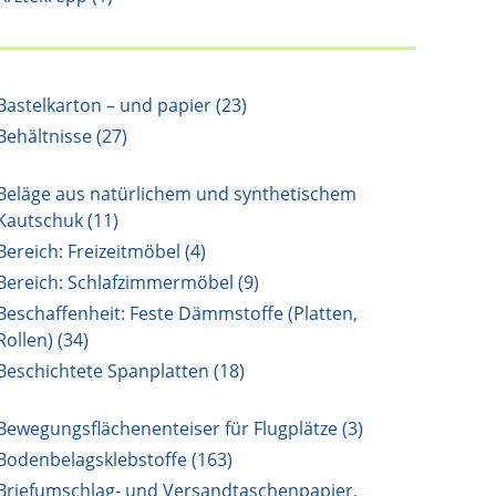
Bastelkarton – und papier (23)
Behältnisse (27)
Beläge aus natürlichem und synthetischem
Kautschuk (11)
Bereich: Freizeitmöbel (4)
Bereich: Schlafzimmermöbel (9)
Beschaffenheit: Feste Dämmstoffe (Platten,
Rollen) (34)
Beschichtete Spanplatten (18)
Bewegungsflächenenteiser für Flugplätze (3)
Bodenbelagsklebstoffe (163)
Briefumschlag- und Versandtaschenpapier,