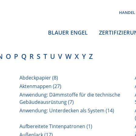
HANDEL
BLAUER ENGEL
ZERTIFIZIERU
N
O
P
Q
R
S
T
U
V
W
X
Y
Z
Abdeckpapier (8)
Aktenmappen (27)
Anwendung: Dämmstoffe für die technische
Gebäudeausrüstung (7)
Anwendung: Unterdecken als System (14)
Aufbereitete Tintenpatronen (1)
Außenlack (17)