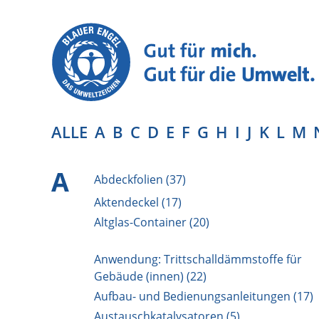
ALLE
A
B
C
D
E
F
G
H
I
J
K
L
M
A
Abdeckfolien (37)
Aktendeckel (17)
Altglas-Container (20)
Anwendung: Trittschalldämmstoffe für
Gebäude (innen) (22)
Aufbau- und Bedienungsanleitungen (17)
Austauschkatalysatoren (5)