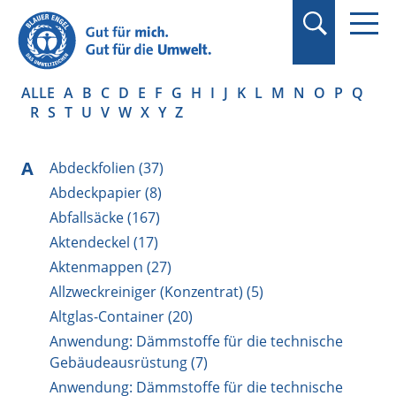
Suchbegriff in
Anführungszeichen
setzen.
ALLE
A
B
C
D
E
F
G
H
I
J
K
L
M
N
O
P
Q
R
S
T
U
V
W
X
Y
Z
A
Abdeckfolien (37)
Abdeckpapier (8)
Abfallsäcke (167)
Aktendeckel (17)
Aktenmappen (27)
Allzweckreiniger (Konzentrat) (5)
Altglas-Container (20)
Anwendung: Dämmstoffe für die technische
Gebäudeausrüstung (7)
Anwendung: Dämmstoffe für die technische