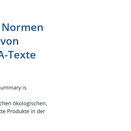
d Normen
 von
A-Texte
 summary is
ichen ökologischen,
e Produkte in der