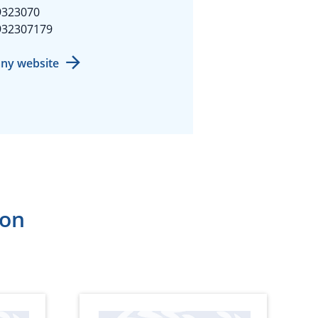
9323070
932307179
ny website
ion