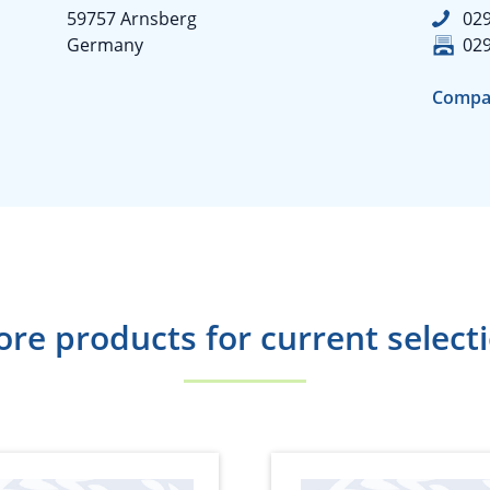
59757 Arnsberg
02
Germany
02
Compa
re products for current select