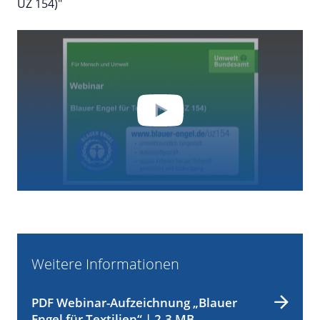
UZ 154)"
YouTube
By loading the video you accept YouTube's
privacy policy.
Weitere Informationen
PDF Webinar-Aufzeichnung „Blauer
Engel für Textilien“ | 2,3 MB