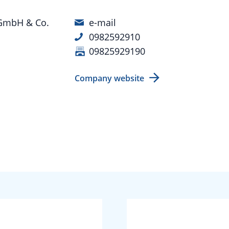
 GmbH & Co.
e-mail
0982592910
09825929190
Company website