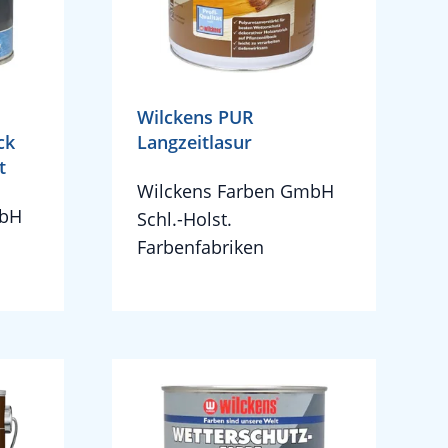
Wilckens PUR
ck
Langzeitlasur
t
Wilckens Farben GmbH
mbH
Schl.-Holst.
Farbenfabriken