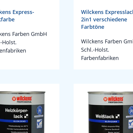
kens Express-
Wilckens Expresslac
kfarbe
2in1 verschiedene
Farbtöne
ckens Farben GmbH
Wilckens Farben G
.-Holst.
Schl.-Holst.
enfabriken
Farbenfabriken