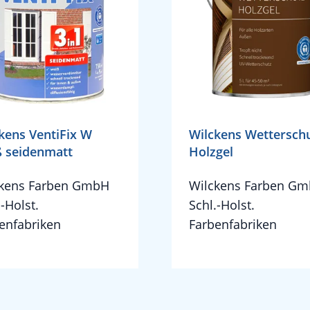
kens VentiFix W
Wilckens Wettersch
 seidenmatt
Holzgel
ckens Farben GmbH
Wilckens Farben G
.-Holst.
Schl.-Holst.
enfabriken
Farbenfabriken