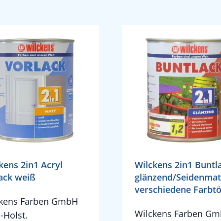
kens 2in1 Acryl
Wilckens 2in1 Buntl
ack weiß
glänzend/Seidenmat
verschiedene Farbt
ckens Farben GmbH
Wilckens Farben G
.-Holst.