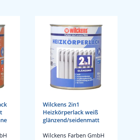
ack
Wilckens 2in1
t
Heizkörperlack weiß
öne
glänzend/seidenmatt
mbH
Wilckens Farben GmbH