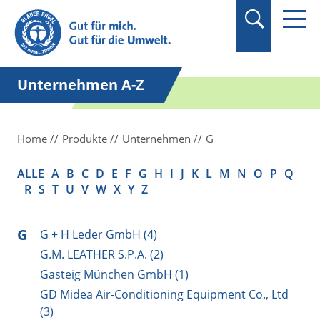
Suchbegriff in
Anführungszeichen
setzen.
Unternehmen A-Z
Home
Produkte
Unternehmen
G
ALLE
A
B
C
D
E
F
G
H
I
J
K
L
M
N
O
P
Q
R
S
T
U
V
W
X
Y
Z
G
G + H Leder GmbH (4)
G.M. LEATHER S.P.A. (2)
Gasteig München GmbH (1)
GD Midea Air-Conditioning Equipment Co., Ltd
(3)