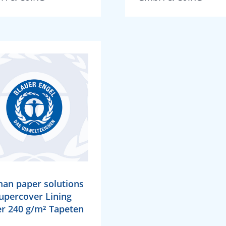
an paper solutions
upercover Lining
r 240 g/m² Tapeten