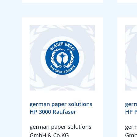
german paper solutions
germ
HP 3000 Raufaser
HP P
german paper solutions
germ
GmbH & Co.KG
Gmb