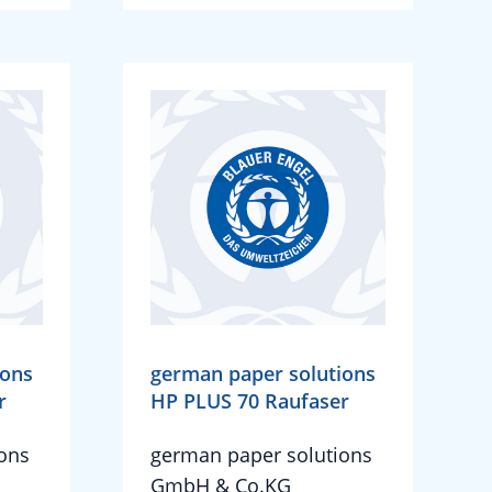
ions
german paper solutions
r
HP PLUS 70 Raufaser
ons
german paper solutions
GmbH & Co.KG