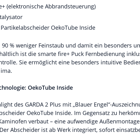
e+ (elektronische Abbrandsteuerung)
alysator
r Partikelabscheider OekoTube Inside
zu 90 % weniger Feinstaub und damit ein besonders 
hältlich ist die smarte fire+ Puck Fernbedienung inklu
olle. Sie ermöglicht eine besonders intuitive Bedie
lima.
technologie: OekoTube Inside
ight des GARDA 2 Plus mit „Blauer Engel“-Auszeichnu
elabscheider OekoTube Inside. Im Gegensatz zu herk
im Kaminofen verbaut – eine aufwendige Außenmontag
. Der Abscheider ist ab Werk integriert, sofort einsatz
.