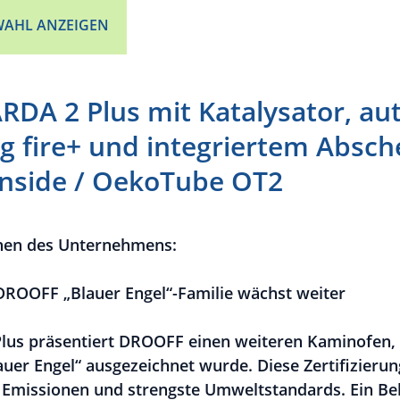
AHL ANZEIGEN
DA 2 Plus mit Katalysator, au
g fire+ und integriertem Absch
nside / OekoTube OT2
nen des Unternehmens:
DROOFF „Blauer Engel“-Familie wächst weiter
lus präsentiert DROOFF einen weiteren Kaminofen,
er Engel“ ausgezeichnet wurde. Diese Zertifizierung
 Emissionen und strengste Umweltstandards. Ein Be