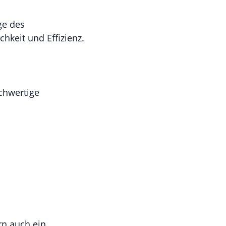
ge des
chkeit und Effizienz.
chwertige
rn auch ein