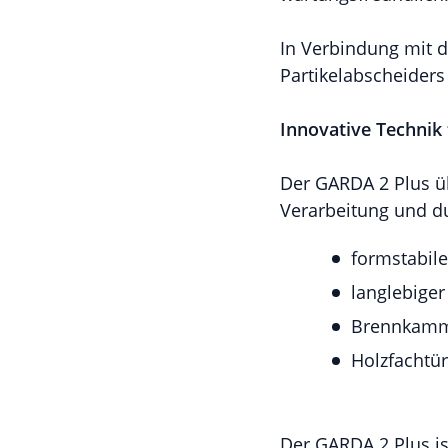
In Verbindung mit d
Partikelabscheiders 
Innovative Technik t
Der GARDA 2 Plus ü
Verarbeitung und d
formstabil
langlebige
Brennkamme
Holzfachtür
Der GARDA 2 Plus is