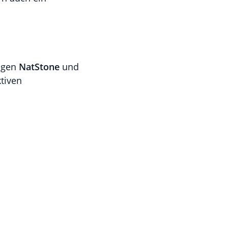
ungen
NatStone
und
ktiven