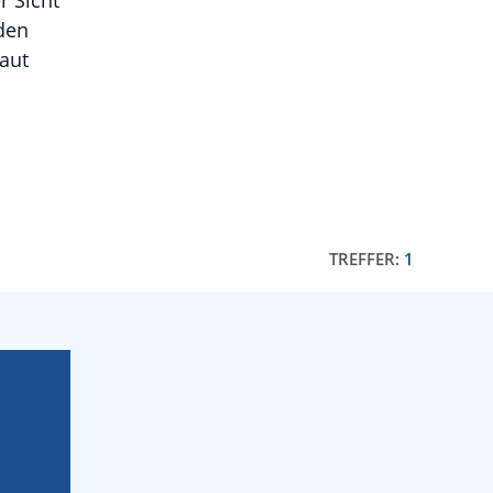
r Sicht
den
aut
TREFFER:
1