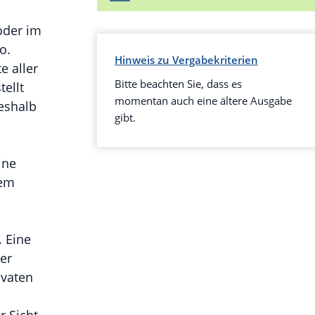
 oder im
o.
Hinweis zu Vergabekriterien
e aller
Bitte beachten Sie, dass es
ellt
momentan auch eine ältere Ausgabe
eshalb
gibt.
eine
dem
. Eine
er
ivaten