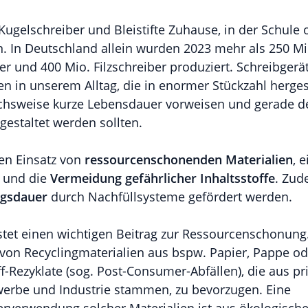
 Kugelschreiber und Bleistifte Zuhause, in der Schule
. In Deutschland allein wurden 2023 mehr als 250 Mi
ber und 400 Mio. Filzschreiber produziert. Schreibgerät
 in unserem Alltag, die in enormer Stückzahl hergest
eichsweise kurze Lebensdauer vorweisen und gerade d
estaltet werden sollten.
den Einsatz von
ressourcenschonenden Materialien
, 
und die
Vermeidung gefährlicher Inhaltsstoffe
. Zu
ngsdauer
durch Nachfüllsysteme gefördert werden.
istet einen wichtigen Beitrag zur Ressourcenschonung
 von Recyclingmaterialien aus bspw. Papier, Pappe od
f-Rezyklate (sog. Post-Consumer-Abfällen), die aus pr
werbe und Industrie stammen, zu bevorzugen. Eine