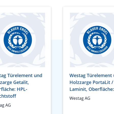
tag Türelement und
Westag Türelement
zarge Getalit,
Holzzarge PortaLit /
fläche: HPL-
Laminit, Oberfläche:
chtstoff
Westag AG
ag AG