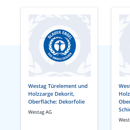
Westag Türelement und
Wes
Holzzarge Dekorit,
Holz
Oberfläche: Dekorfolie
Ober
Schi
Westag AG
West