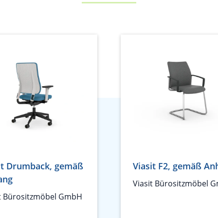
it Drumback, gemäß
Viasit F2, gemäß An
ang
Viasit Bürositzmöbel 
it Bürositzmöbel GmbH