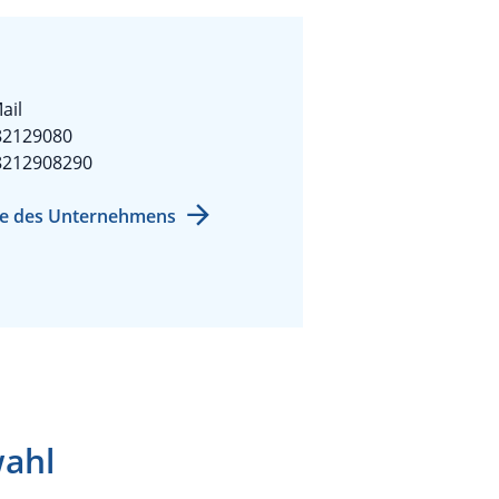
ail
82129080
8212908290
e des Unternehmens
wahl