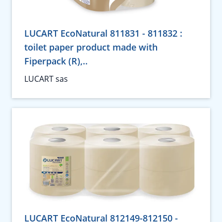
LUCART EcoNatural 811831 - 811832 :
toilet paper product made with
Fiperpack (R),..
LUCART sas
LUCART EcoNatural 812149-812150 -