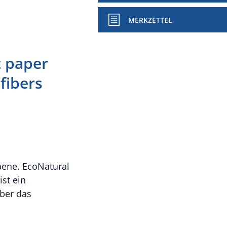
MERKZETTEL
t paper
fibers
bene. EcoNatural
ist ein
über das