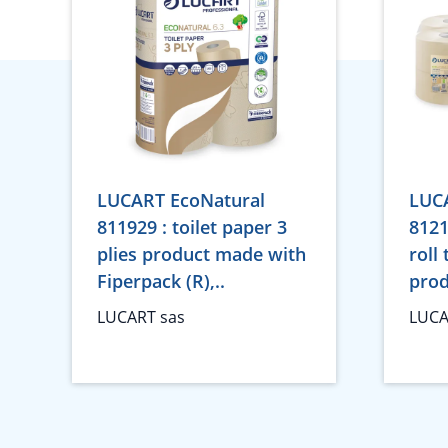
LUCART EcoNatural
LUC
811929 : toilet paper 3
8121
plies product made with
roll 
Fiperpack (R),..
prod
LUCART sas
LUCA