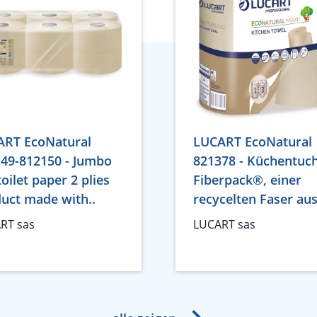
ART EcoNatural
LUCART EcoNatural
49-812150 - Jumbo
821378 - Küchentuc
toilet paper 2 plies
Fiberpack®, einer
uct made with..
recycelten Faser aus
RT sas
LUCART sas