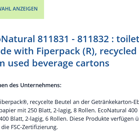
AHL ANZEIGEN
atural 811831 - 811832 : toile
e with Fiperpack (R), recycled 
m used beverage cartons
nen des Unternehmens:
Fiberpack®, recycelte Beutel an der Getränkekarton-E
papier mit 250 Blatt, 2-lagig, 8 Rollen. EcoNatural 400 
400 Blatt, 2-lagig, 6 Rollen. Diese Produkte verfügen 
ie FSC-Zertifizierung.