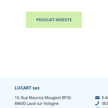
PRODUKT-WEBSITE
LUCART sas
10, Rue Maurice Mougeot BP35
E-M
88600 Laval sur Vologne
003