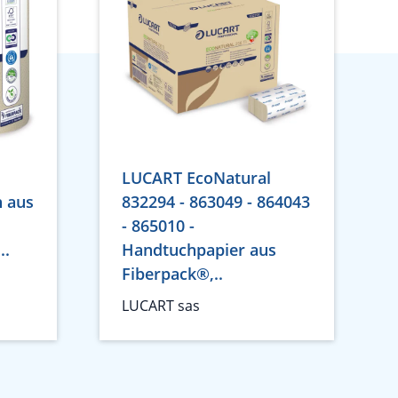
LUCART EcoNatural
h aus
832294 - 863049 - 864043
- 865010 -
..
Handtuchpapier aus
Fiberpack®,..
LUCART sas