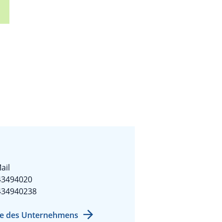
ail
43494020
434940238
e des Unternehmens