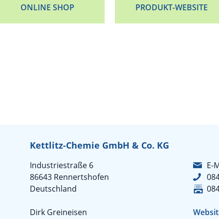
ONLINE SHOP
PRODUKT-WEBSITE
Kettlitz-Chemie GmbH & Co. KG
Industriestraße 6
E-M
86643 Rennertshofen
08
Deutschland
08
Dirk Greineisen
Websit