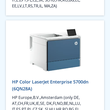
EE,LV,LT,RS,TR,IL, MA,ZA)
HP Color LaserJet Enterprise 5700dn
(6QN28A)
HP Europe,B.V.,Amsterdam (only DE,
AT,CH,FR,UK,IE,SE, DK,FI,NO,BE,NL,LU,
IT,ES,PT,PL,CZ,SK, Sl,HU,HR,RO,BG,EL,