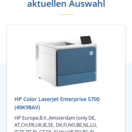
aktuellen Auswahl
HP Color LaserJet Enterprise 5700
(49K98AV)
HP Europe,B.V.,Amsterdam (only DE,
AT,CH,FR,UK,IE,SE, DK,FI,NO,BE,NL,LU,
IT,ES,PT,PL,CZ,SK, Sl,HU,HR,RO,BG,EL,