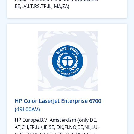
EE,LV,LT,RS,TR,IL, MA,ZA)
HP Color LaserJet Enterprise 6700
(49L00AV)
HP Europe,B.V.,Amsterdam (only DE,
AT,CH,FR,UK,IE,SE, DK,FI,NO,BE,NL,LU,