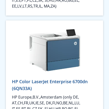
IT,ES,PT,PL,CZ,SK, Sl,HU,HR,RO,BG,EL,
EE,LV,LT,RS,TR,IL, MA,ZA)
HP Color LaserJet Enterprise 6700dn
(6QN33A)
HP Europe,B.V.,Amsterdam (only DE,
AT,CH,FR,UK,IE,SE, DK,FI,NO,BE,NL,LU,
IT,ES,PT,PL,CZ,SK, Sl,HU,HR,RO,BG,EL,