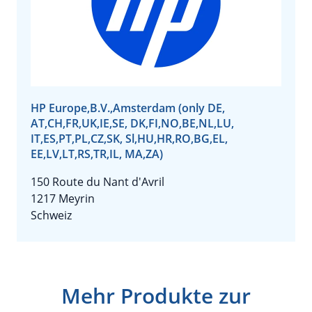
HP Europe,B.V.,Amsterdam (only DE,
AT,CH,FR,UK,IE,SE, DK,FI,NO,BE,NL,LU,
IT,ES,PT,PL,CZ,SK, Sl,HU,HR,RO,BG,EL,
EE,LV,LT,RS,TR,IL, MA,ZA)
150 Route du Nant d'Avril
1217 Meyrin
Schweiz
Mehr Produkte zur