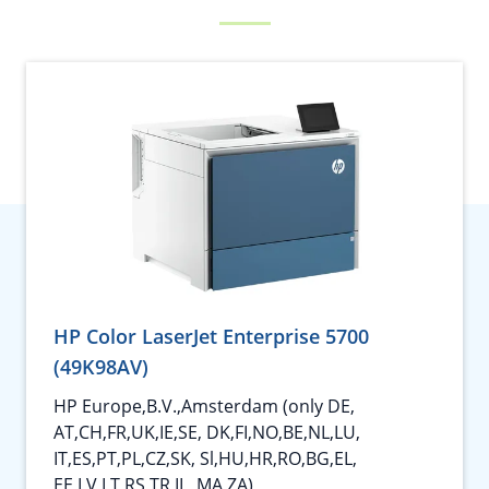
HP Color LaserJet Enterprise 5700
(49K98AV)
HP Europe,B.V.,Amsterdam (only DE,
AT,CH,FR,UK,IE,SE, DK,FI,NO,BE,NL,LU,
IT,ES,PT,PL,CZ,SK, Sl,HU,HR,RO,BG,EL,
EE,LV,LT,RS,TR,IL, MA,ZA)