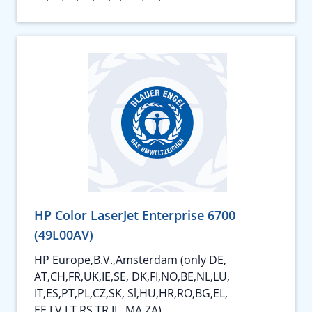
HP Color LaserJet Enterprise 6700
(49L00AV)
HP Europe,B.V.,Amsterdam (only DE,
AT,CH,FR,UK,IE,SE, DK,FI,NO,BE,NL,LU,
IT,ES,PT,PL,CZ,SK, Sl,HU,HR,RO,BG,EL,
EE,LV,LT,RS,TR,IL, MA,ZA)