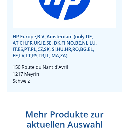
HP Europe,B.V.,Amsterdam (only DE,
AT,CH,FR,UK,IE,SE, DK,FI,NO,BE,NL,LU,
IT,ES,PT,PL,CZ,SK, Sl,HU,HR,RO,BG,EL,
EE,LV,LT,RS,TR,IL, MA,ZA)
150 Route du Nant d'Avril
1217 Meyrin
Schweiz
Mehr Produkte zur
aktuellen Auswahl