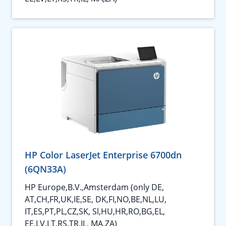
HP Color LaserJet Enterprise 6700dn
(6QN33A)
HP Europe,B.V.,Amsterdam (only DE,
AT,CH,FR,UK,IE,SE, DK,FI,NO,BE,NL,LU,
IT,ES,PT,PL,CZ,SK, Sl,HU,HR,RO,BG,EL,
EE,LV,LT,RS,TR,IL, MA,ZA)