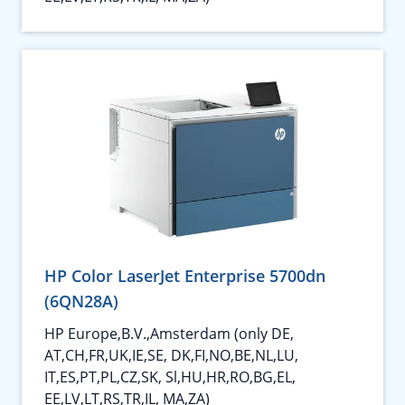
HP Color LaserJet Enterprise 5700dn
(6QN28A)
HP Europe,B.V.,Amsterdam (only DE,
AT,CH,FR,UK,IE,SE, DK,FI,NO,BE,NL,LU,
IT,ES,PT,PL,CZ,SK, Sl,HU,HR,RO,BG,EL,
EE,LV,LT,RS,TR,IL, MA,ZA)