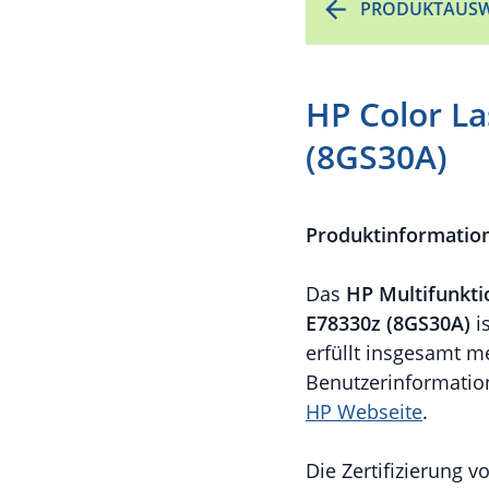
PRODUKTAUSW
HP Color L
(8GS30A)
Produktinformatio
Das
HP Multifunkt
E78330z (8GS30A)
i
erfüllt insgesamt m
Benutzerinformatio
HP Webseite
.
Die Zertifizierung 