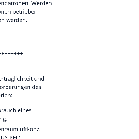
ntenpatronen. Werden
onen betrieben,
ten werden.
++++++++
rträglichkeit und
nforderungen des
rien:
brauch eines
ng.
enraumluftkonz.
 US PEL).