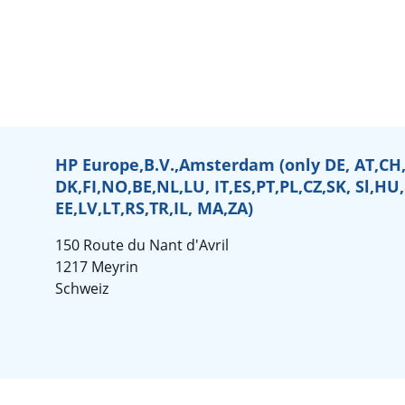
HP Europe,B.V.,Amsterdam (only DE, AT,CH,
DK,FI,NO,BE,NL,LU, IT,ES,PT,PL,CZ,SK, Sl,HU
EE,LV,LT,RS,TR,IL, MA,ZA)
150 Route du Nant d'Avril
1217 Meyrin
Schweiz