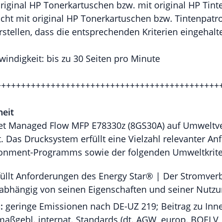
original HP Tonerkartuschen bzw. mit original HP Ti
ht mit original HP Tonerkartuschen bzw. Tintenpatr
rstellen, dass die entsprechenden Kriterien eingehal
indigkeit: bis zu 30 Seiten pro Minute
+++++++++++++++++++++++++++++++++++++++++++++
eit
Jet Managed Flow MFP E78330z (8GS30A) auf Umweltve
t. Das Drucksystem erfüllt eine Vielzahl relevanter A
ronment-Programms sowie der folgenden Umweltkrite
füllt Anforderungen des Energy Star® | Der Stromver
 abhängig von seinen Eigenschaften und seiner Nutzu
:
geringe Emissionen nach DE-UZ 219; Beitrag zu Inn
maßgebl. internat. Standards (dt. AGW, europ. BOELV,