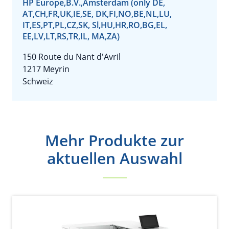
HP Europe,B.V.,Amsterdam (only DE,
AT,CH,FR,UK,IE,SE, DK,FI,NO,BE,NL,LU,
IT,ES,PT,PL,CZ,SK, Sl,HU,HR,RO,BG,EL,
EE,LV,LT,RS,TR,IL, MA,ZA)
150 Route du Nant d'Avril
1217 Meyrin
Schweiz
Mehr Produkte zur
aktuellen Auswahl