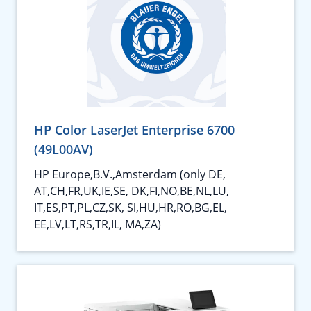
HP Color LaserJet Enterprise 6700
(49L00AV)
HP Europe,B.V.,Amsterdam (only DE,
AT,CH,FR,UK,IE,SE, DK,FI,NO,BE,NL,LU,
IT,ES,PT,PL,CZ,SK, Sl,HU,HR,RO,BG,EL,
EE,LV,LT,RS,TR,IL, MA,ZA)