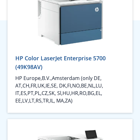
HP Color LaserJet Enterprise 5700
(49K98AV)
HP Europe,B.V.,Amsterdam (only DE,
AT,CH,FR,UK,IE,SE, DK,FI,NO,BE,NL,LU,
IT,ES,PT,PL,CZ,SK, Sl,HU,HR,RO,BG,EL,
EE,LV,LT,RS,TR,IL, MA,ZA)