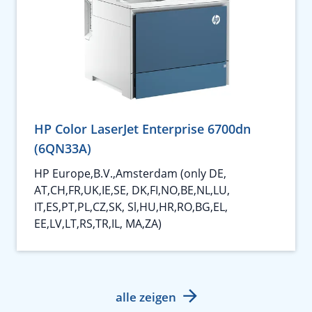
HP Color LaserJet Enterprise 6700dn
(6QN33A)
HP Europe,B.V.,Amsterdam (only DE,
AT,CH,FR,UK,IE,SE, DK,FI,NO,BE,NL,LU,
IT,ES,PT,PL,CZ,SK, Sl,HU,HR,RO,BG,EL,
EE,LV,LT,RS,TR,IL, MA,ZA)
alle zeigen