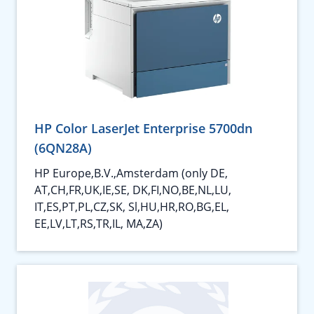
HP Color LaserJet Enterprise 5700dn
(6QN28A)
HP Europe,B.V.,Amsterdam (only DE,
AT,CH,FR,UK,IE,SE, DK,FI,NO,BE,NL,LU,
IT,ES,PT,PL,CZ,SK, Sl,HU,HR,RO,BG,EL,
EE,LV,LT,RS,TR,IL, MA,ZA)