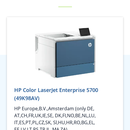
HP Color LaserJet Enterprise 5700
(49K98AV)
HP Europe,B.V.,Amsterdam (only DE,
AT,CH,FR,UK,IE,SE, DK,FI,NO,BE,NL,LU,
IT,ES,PT,PL,CZ,SK, Sl,HU,HR,RO,BG,EL,
EE,LV,LT,RS,TR,IL, MA,ZA)