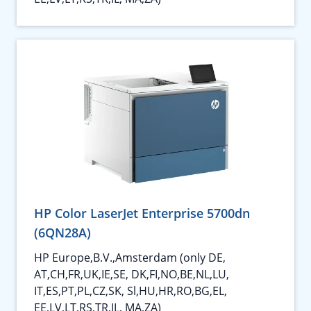
HP Color LaserJet Enterprise 5700dn
(6QN28A)
HP Europe,B.V.,Amsterdam (only DE,
AT,CH,FR,UK,IE,SE, DK,FI,NO,BE,NL,LU,
IT,ES,PT,PL,CZ,SK, Sl,HU,HR,RO,BG,EL,
EE,LV,LT,RS,TR,IL, MA,ZA)