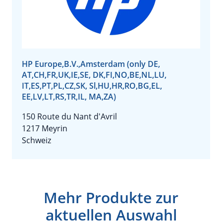
HP Europe,B.V.,Amsterdam (only DE,
AT,CH,FR,UK,IE,SE, DK,FI,NO,BE,NL,LU,
IT,ES,PT,PL,CZ,SK, Sl,HU,HR,RO,BG,EL,
EE,LV,LT,RS,TR,IL, MA,ZA)
150 Route du Nant d'Avril
1217 Meyrin
Schweiz
Mehr Produkte zur
aktuellen Auswahl