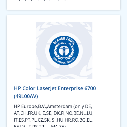
HP Color LaserJet Enterprise 6700
(49L00AV)
HP Europe,B.V.,Amsterdam (only DE,
AT,CH,FR,UK,IE,SE, DK,FI,NO,BE,NL,LU,
IT,ES,PT,PL,CZ,SK, Sl,HU,HR,RO,BG,EL,
EE,LV,LT,RS,TR,IL, MA,ZA)