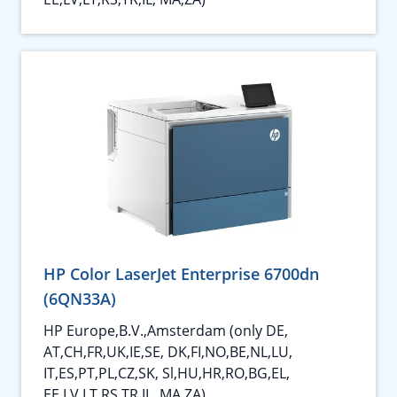
HP Color LaserJet Enterprise 6700dn
(6QN33A)
HP Europe,B.V.,Amsterdam (only DE,
AT,CH,FR,UK,IE,SE, DK,FI,NO,BE,NL,LU,
IT,ES,PT,PL,CZ,SK, Sl,HU,HR,RO,BG,EL,
EE,LV,LT,RS,TR,IL, MA,ZA)