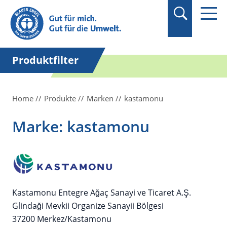
Suchbegriff in
Anführungszeichen
setzen.
Produktfilter
Home
Produkte
Marken
kastamonu
Marke: kastamonu
Kastamonu Entegre Ağaç Sanayi ve Ticaret A.Ş.
Glindaği Mevkii Organize Sanayii Bölgesi
37200 Merkez/Kastamonu