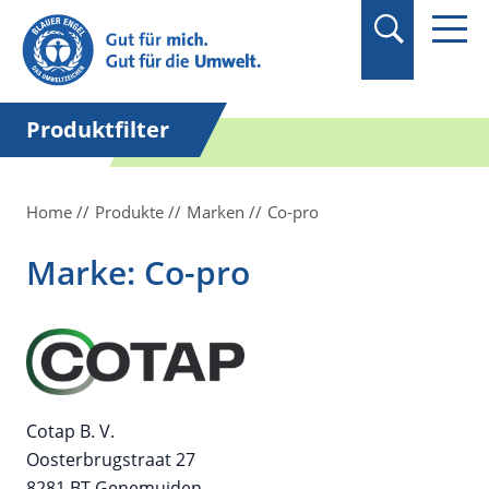
Suchbegriff in
Anführungszeichen
setzen.
Produktfilter
Home
Produkte
Marken
Co-pro
Marke: Co-pro
Cotap B. V.
Oosterbrugstraat 27
8281 BT Genemuiden