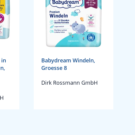
 in
Babydream Windeln,
n,
Groesse 8
d
Dirk Rossmann GmbH
bH