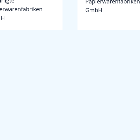
inigte
Papierwarenfabriken
erwarenfabriken
GmbH
bH