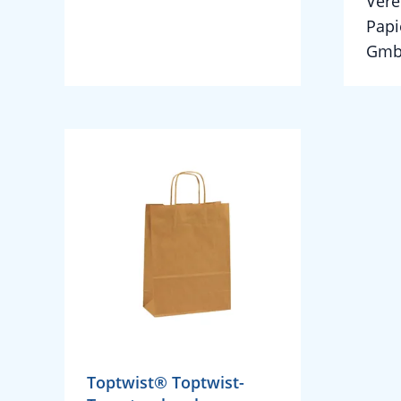
Vere
Papi
Gm
Toptwist® Toptwist-