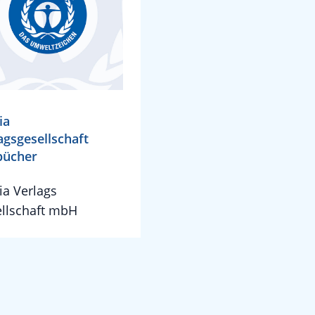
ia
agsgesellschaft
bücher
a Verlags
llschaft mbH