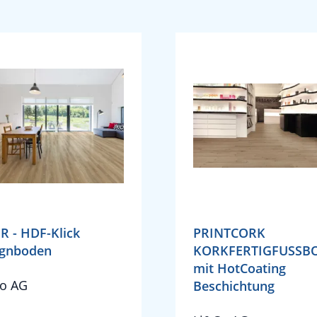
R - HDF-Klick
PRINTCORK
ignboden
KORKFERTIGFUSSB
mit HotCoating
o AG
Beschichtung