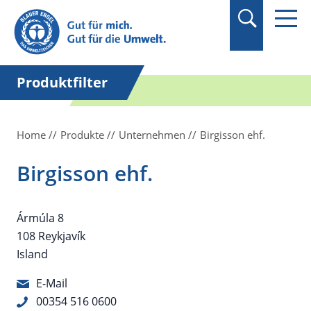
Suchbegriff in
Anführungszeichen
setzen.
Produktfilter
Home
Produkte
Unternehmen
Birgisson ehf.
Birgisson ehf.
Ármúla 8
108 Reykjavík
Island
E-Mail
00354 516 0600