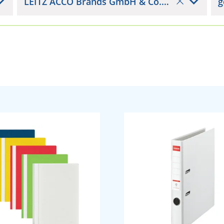
LEITZ ACCO Brands GmbH & Co. KG
g