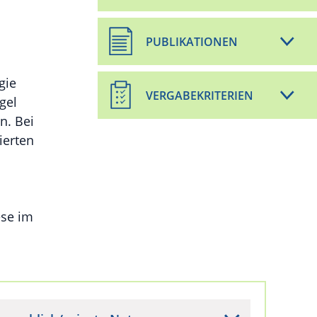
PUBLIKATIONEN
gie
VERGABEKRITERIEN
gel
n. Bei
ierten
ese im