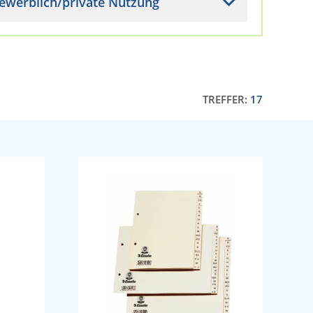
ewerblich/private Nutzung
TREFFER:
17