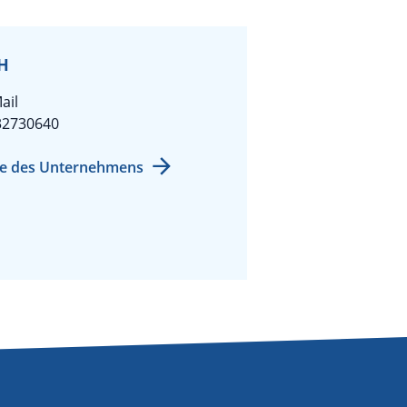
H
ail
32730640
e des Unternehmens