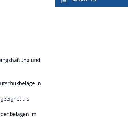
nfangshaftung und
autschukbeläge in
geeignet als
Bodenbelägen im