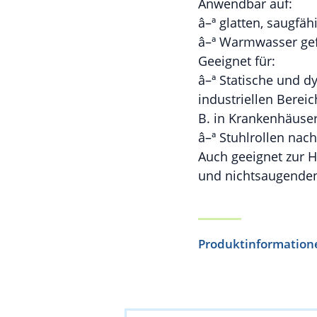
Anwendbar auf:
â–ª glatten, saugfä
â–ª Warmwasser ge
Geeignet für:
â–ª Statische und d
industriellen Bereic
B. in Krankenhäusern
â–ª Stuhlrollen nac
Auch geeignet zur 
und nichtsaugende
Produktinformation