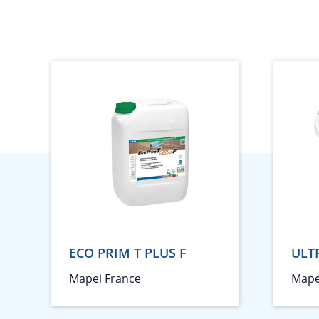
ECO PRIM T PLUS F
ULT
Mapei France
Mape