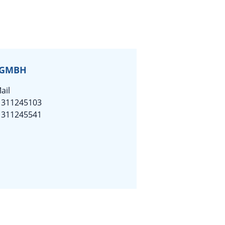
 GMBH
ail
1311245103
1311245541