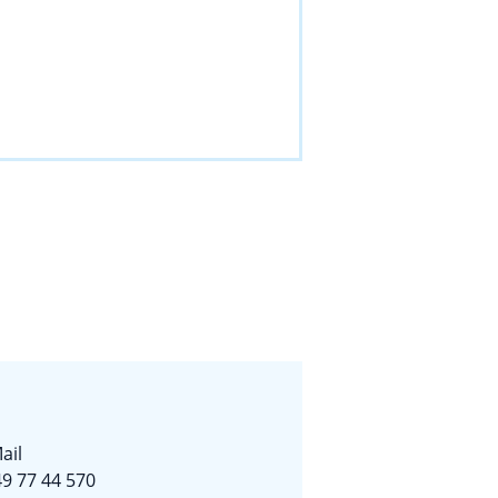
ail
9 77 44 570