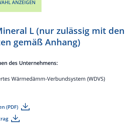
AHL ANZEIGEN
neral L (nur zulässig mit den
en gemäß Anhang)
nen des Unternehmens:
iertes Wärmedämm-Verbundsystem (WDVS)
en (PDF)
trag