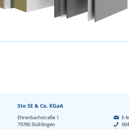
Sto SE & Co. KGaA
Ehrenbachstraße 1
E-M
79780 Stühlingen
004