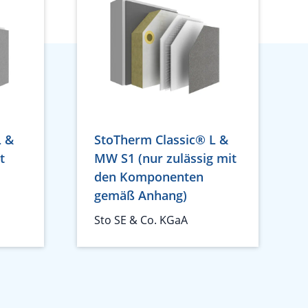
L &
StoTherm Classic® L &
t
MW S1 (nur zulässig mit
den Komponenten
gemäß Anhang)
Sto SE & Co. KGaA