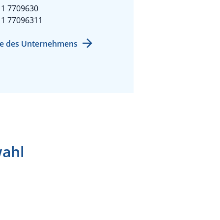
11 7709630
11 77096311
e des Unternehmens
wahl