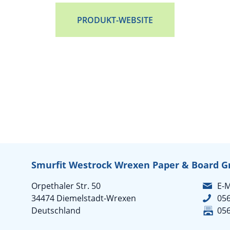
PRODUKT-WEBSITE
Smurfit Westrock Wrexen Paper & Board 
Orpethaler Str. 50
E-M
34474 Diemelstadt-Wrexen
05
Deutschland
05