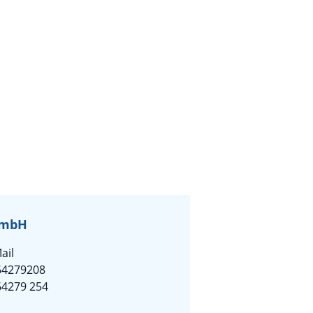
GmbH
ail
64279208
64279 254