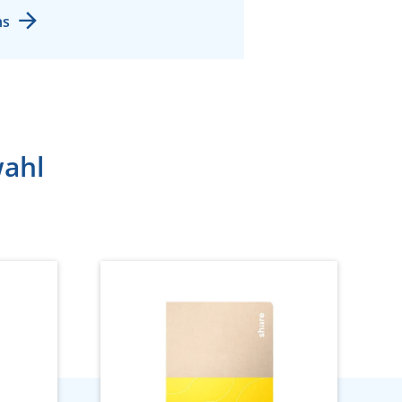
ns
wahl