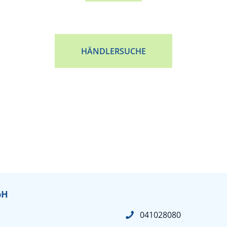
HÄNDLERSUCHE
bH
041028080