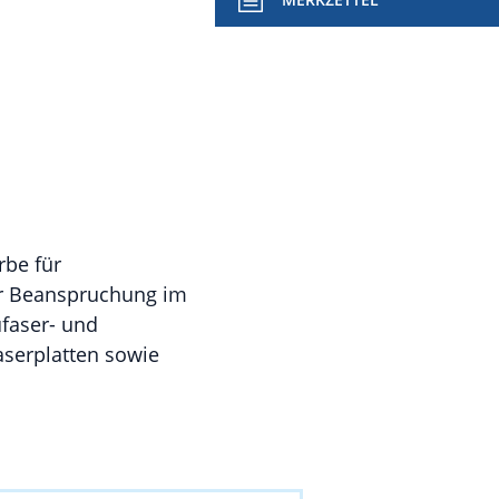
rbe für
r Beanspruchung im
faser- und
aserplatten sowie