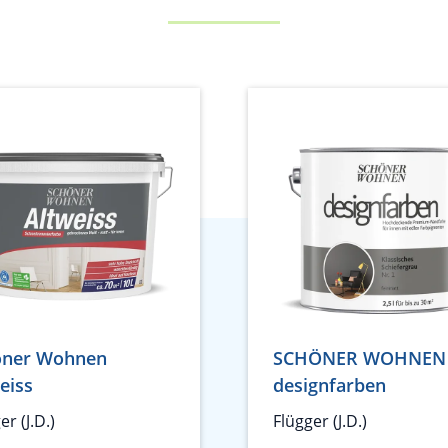
öner Wohnen
SCHÖNER WOHNEN
eiss
designfarben
er (J.D.)
Flügger (J.D.)