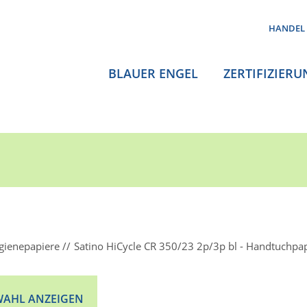
HANDEL
BLAUER ENGEL
ZERTIFIZIERU
gienepapiere
Satino HiCycle CR 350/23 2p/3p bl - Handtuchpa
AHL ANZEIGEN