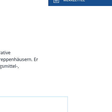
ative
Treppenhäusern. Er
smittel-,