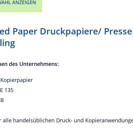
AHL ANZEIGEN
led Paper Druckpapiere/ Presse
ling
nen des Unternehmens:
 Kopierpapier
IE 135
BB
ür alle handelsüblichen Druck- und Kopieranwendunge