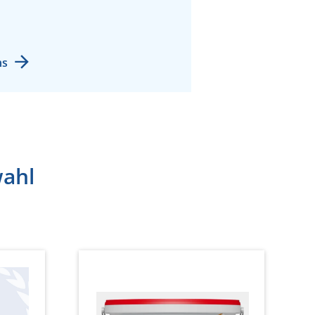
ns
wahl