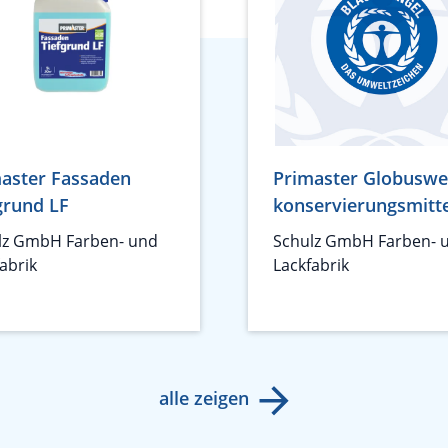
aster Fassaden
Primaster Globuswe
grund LF
konservierungsmitte
lz GmbH Farben- und
Schulz GmbH Farben- 
abrik
Lackfabrik
alle zeigen