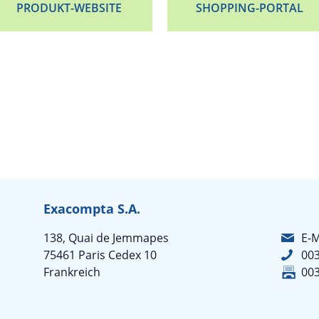
PRODUKT-WEBSITE
SHOPPING-PORTAL
Exacompta S.A.
138, Quai de Jemmapes
E-M
75461 Paris Cedex 10
003
Frankreich
003